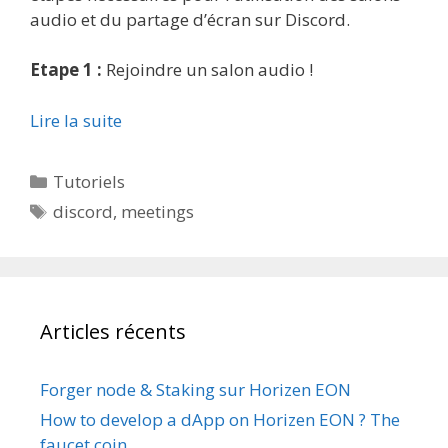
audio et du partage d’écran sur Discord.
Etape 1 :
Rejoindre un salon audio !
Lire la suite
Catégories
Tutoriels
Étiquettes
discord
,
meetings
Articles récents
Forger node & Staking sur Horizen EON
How to develop a dApp on Horizen EON ? The
faucet coin