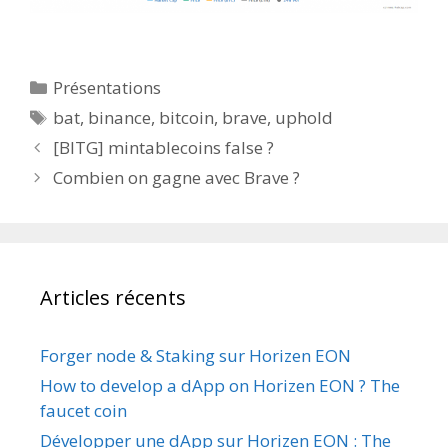
Catégories
Présentations
Étiquettes
bat
,
binance
,
bitcoin
,
brave
,
uphold
[BITG] mintablecoins false ?
Combien on gagne avec Brave ?
Articles récents
Forger node & Staking sur Horizen EON
How to develop a dApp on Horizen EON ? The
faucet coin
Développer une dApp sur Horizen EON : The