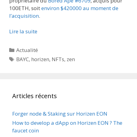
propriétaire du
Bored Ape #6709
, acquis pour
100ETH, soit
environ $420000 au moment de
l’acquisition
.
Lire la suite
Catégories
Actualité
Étiquettes
BAYC
,
horizen
,
NFTs
,
zen
Articles récents
Forger node & Staking sur Horizen EON
How to develop a dApp on Horizen EON ? The
faucet coin