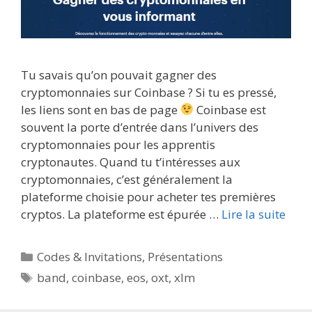
Tu savais qu’on pouvait gagner des
cryptomonnaies sur Coinbase ? Si tu es pressé,
les liens sont en bas de page
Coinbase est
souvent la porte d’entrée dans l’univers des
cryptomonnaies pour les apprentis
cryptonautes. Quand tu t’intéresses aux
cryptomonnaies, c’est généralement la
plateforme choisie pour acheter tes premières
cryptos. La plateforme est épurée …
Lire la suite
Catégories
Codes & Invitations
,
Présentations
Étiquettes
band
,
coinbase
,
eos
,
oxt
,
xlm