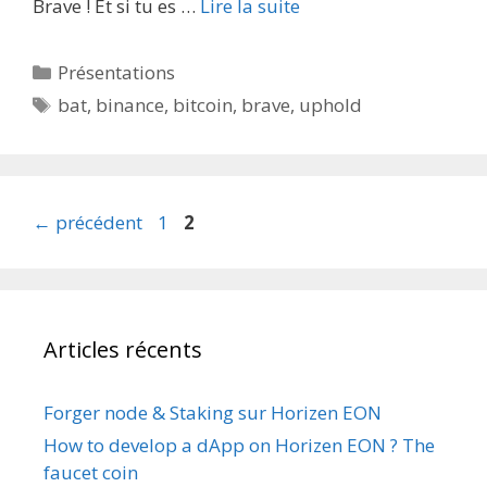
Brave ! Et si tu es …
Lire la suite
Catégories
Présentations
Étiquettes
bat
,
binance
,
bitcoin
,
brave
,
uphold
Page
Page
←
précédent
1
2
Articles récents
Forger node & Staking sur Horizen EON
How to develop a dApp on Horizen EON ? The
faucet coin