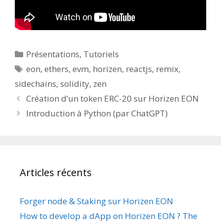
Catégories
Présentations
,
Tutoriels
Étiquettes
eon
,
ethers
,
evm
,
horizen
,
reactjs
,
remix
,
sidechains
,
solidity
,
zen
Création d’un token ERC-20 sur Horizen EON
Introduction à Python (par ChatGPT)
Articles récents
Forger node & Staking sur Horizen EON
How to develop a dApp on Horizen EON ? The